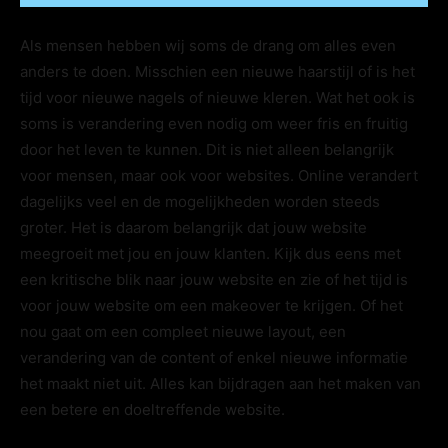
Als mensen hebben wij soms de drang om alles even
anders te doen. Misschien een nieuwe haarstijl of is het
tijd voor nieuwe nagels of nieuwe kleren. Wat het ook is
soms is verandering even nodig om weer fris en fruitig
door het leven te kunnen. Dit is niet alleen belangrijk
voor mensen, maar ook voor websites. Online verandert
dagelijks veel en de mogelijkheden worden steeds
groter. Het is daarom belangrijk dat jouw website
meegroeit met jou en jouw klanten. Kijk dus eens met
een kritische blik naar jouw website en zie of het tijd is
voor jouw website om een makeover te krijgen. Of het
nou gaat om een compleet nieuwe layout, een
verandering van de content of enkel nieuwe informatie
het maakt niet uit. Alles kan bijdragen aan het maken van
een betere en doeltreffende website.