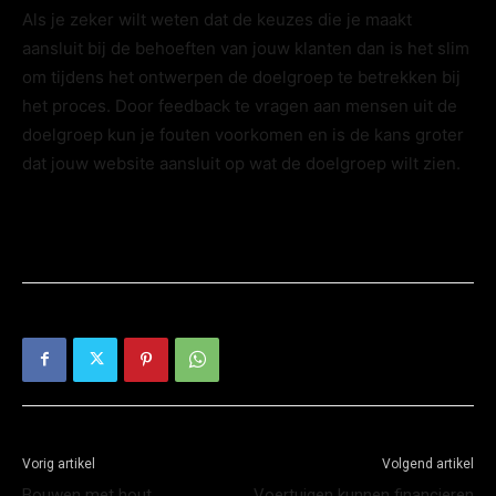
Als je zeker wilt weten dat de keuzes die je maakt
aansluit bij de behoeften van jouw klanten dan is het slim
om tijdens het ontwerpen de doelgroep te betrekken bij
het proces. Door feedback te vragen aan mensen uit de
doelgroep kun je fouten voorkomen en is de kans groter
dat jouw website aansluit op wat de doelgroep wilt zien.
Vorig artikel
Volgend artikel
Bouwen met hout
Voertuigen kunnen financieren