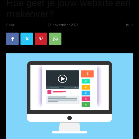
Hoe geef je jouw website een
makeover?
Door
Koen Wetering
-
23 november 2021
1538
0