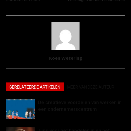
Koen Wetering
GERELATEERDE ARTIKELEN
MEER VAN DEZE AUTEUR
De creatieve voordelen van werken in
een ondernemerscentrum
Tips voor het handelen in en het