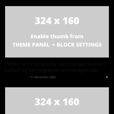
Welke technologische oplossingen kunnen
helpen bij het reguleren en managen van...
Koen Wetering
-
11 december 2022
0