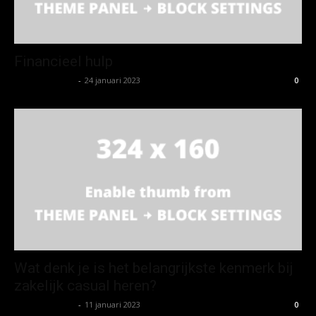
Financieel hulp
Koen Wetering
-
24 januari 2023
0
Wat denk je is het belangrijkste kenmerk bij
zakelijk casual heren?
Koen Wetering
-
11 januari 2023
0