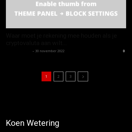
Waar moet je rekening mee houden als je
cryptovaluta aan wilt...
Koen Wetering
-
30 november 2022
0
1
2
3
Koen Wetering