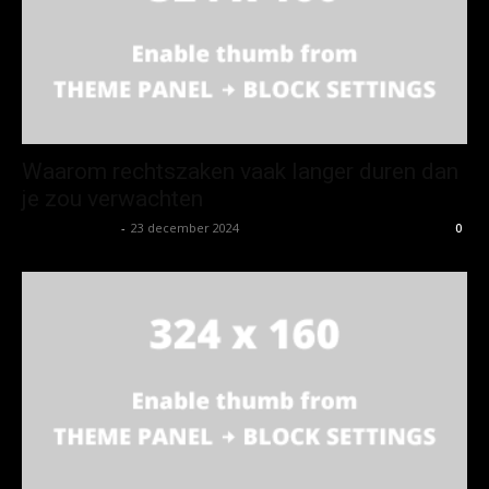
Waarom rechtszaken vaak langer duren dan
je zou verwachten
Koen Wetering
-
23 december 2024
0