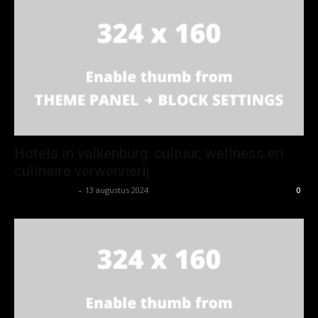
Hotels in valkenburg: cultuur, wellness en
culinaire verwennerij
Koen Wetering
-
13 augustus 2024
0