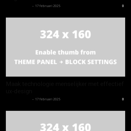
Koen Wetering
-
17 februari 2025
0
Maak technologie menselijker met effectief
ux-design
Koen Wetering
-
17 februari 2025
0