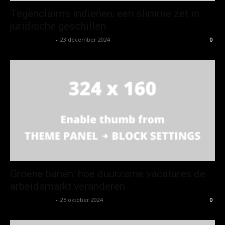
Tegenclaims indienen: een slimme zet in
juridische geschillen
Koen Wetering
-
23 december 2024
0
Groene banen: hoe duurzame vacatures de
arbeidsmarkt veranderen
Koen Wetering
-
25 oktober 2024
0