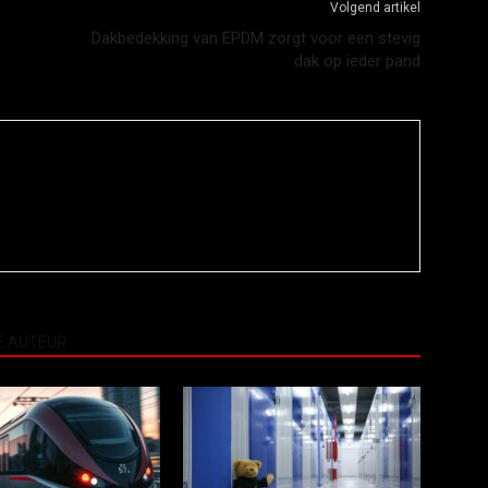
Volgend artikel
Dakbedekking van EPDM zorgt voor een stevig
dak op ieder pand
E AUTEUR