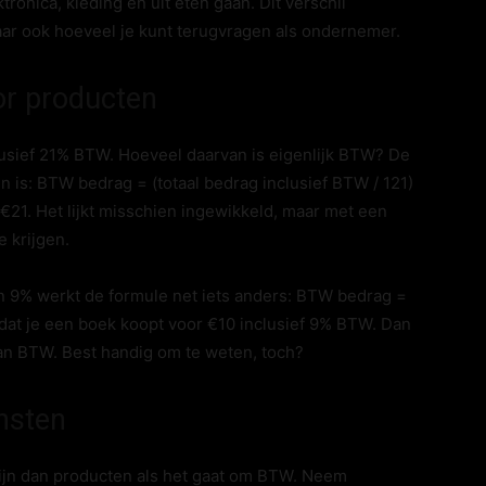
tronica, kleding en uit eten gaan. Dit verschil
maar ook hoeveel je kunt terugvragen als ondernemer.
or producten
clusief 21% BTW. Hoeveel daarvan is eigenlijk BTW? De
n is: BTW bedrag = (totaal bedrag inclusief BTW / 121)
 = €21. Het lijkt misschien ingewikkeld, maar met een
e krijgen.
n 9% werkt de formule net iets anders: BTW bedrag =
l dat je een boek koopt voor €10 inclusief 9% BTW. Dan
an BTW. Best handig om te weten, toch?
ensten
ijn dan producten als het gaat om BTW. Neem