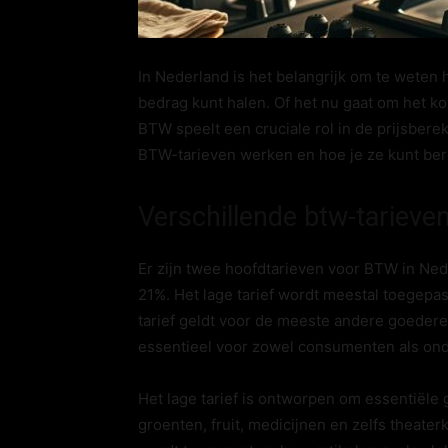
In Nederland is het belangrijk om te weten
bedrag kunt halen. Of het nu gaat om het k
BTW speelt een cruciale rol in de prijsberek
BTW-tarieven werken en hoe je ze kunt bere
Verschillende btw-tarieven
Er zijn twee hoofdtarieven voor BTW in Nede
21%. Het lage tarief wordt meestal toegepa
tarief geldt voor de meeste andere goedere
essentieel voor zowel consumenten als on
Het lage tarief is ontworpen om essentiële
groenten, fruit, medicijnen en zelfs theater