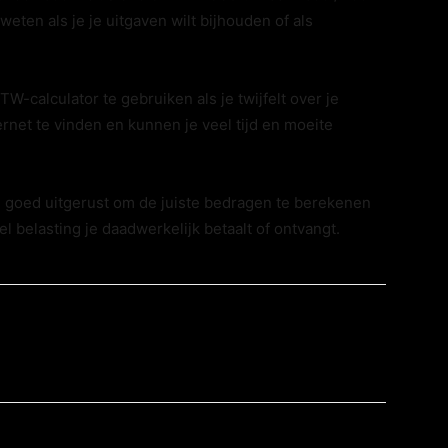
ten als je je uitgaven wilt bijhouden of als
TW-calculator te gebruiken als je twijfelt over je
ernet te vinden en kunnen je veel tijd en moeite
e goed uitgerust om de juiste bedragen te berekenen
el belasting je daadwerkelijk betaalt of ontvangt.