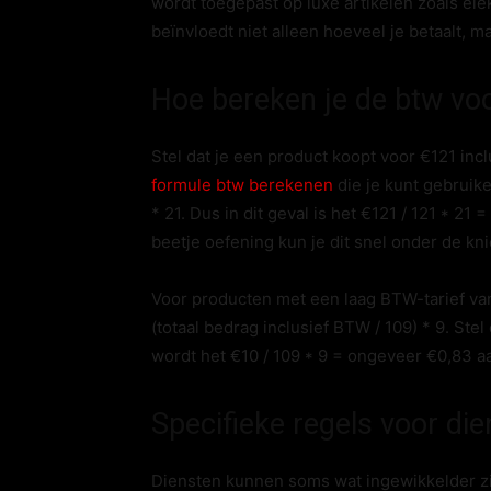
wordt toegepast op luxe artikelen zoals elek
beïnvloedt niet alleen hoeveel je betaalt, 
Hoe bereken je de btw vo
Stel dat je een product koopt voor €121 in
formule btw berekenen
die je kunt gebruike
* 21. Dus in dit geval is het €121 / 121 * 21
beetje oefening kun je dit snel onder de kni
Voor producten met een laag BTW-tarief va
(totaal bedrag inclusief BTW / 109) * 9. Ste
wordt het €10 / 109 * 9 = ongeveer €0,83 a
Specifieke regels voor di
Diensten kunnen soms wat ingewikkelder z