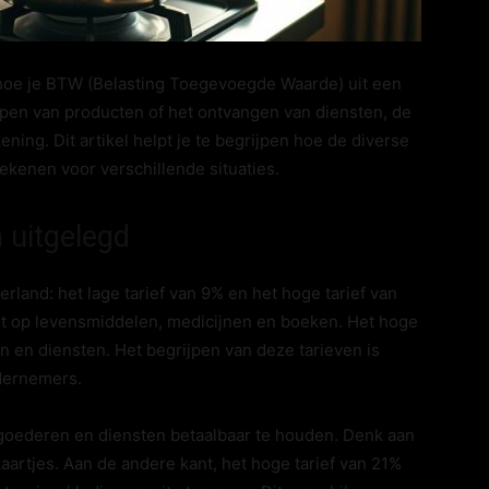
 hoe je BTW (Belasting Toegevoegde Waarde) uit een
open van producten of het ontvangen van diensten, de
ening. Dit artikel helpt je te begrijpen hoe de diverse
kenen voor verschillende situaties.
 uitgelegd
rland: het lage tarief van 9% en het hoge tarief van
st op levensmiddelen, medicijnen en boeken. Het hoge
n en diensten. Het begrijpen van deze tarieven is
dernemers.
 goederen en diensten betaalbaar te houden. Denk aan
kaartjes. Aan de andere kant, het hoge tarief van 21%