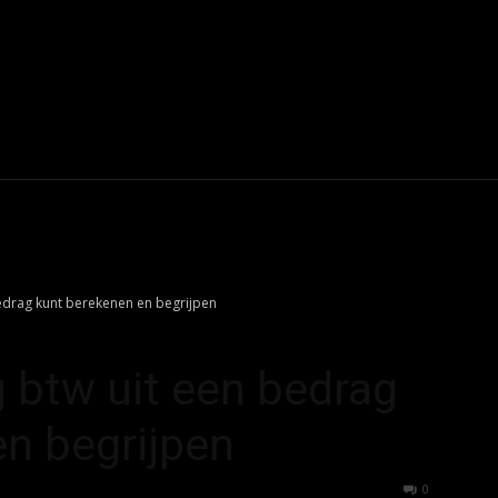
offset_vertical="2" sub_shadow_shadow_offset_horizontal="0"
color="rgba(255,255,255,0.08)" sub_text_color="#ffffff" tds_men
#ffa301" f_sub_elem_font_family="820"
ize="eyJhbGwiOiIxMyIsImxhbmRzY2FwZSI6IjEyIiwicG9ydHJhaXQiOiI
ght="500" sub_first_left="-18"
yJhbGwiOiI1cHggMjBweCIsImxhbmRzY2FwZSI6IjRweCAyMHB4Iiwi
GwiOiIxMnB4IDAiLCJsYW5kc2NhcGUiOiIxMHB4IDAiLCJwb3J0cmFp
 sub_icon_size="12"]
edrag kunt berekenen en begrijpen
 btw uit een bedrag
n begrijpen
647
0