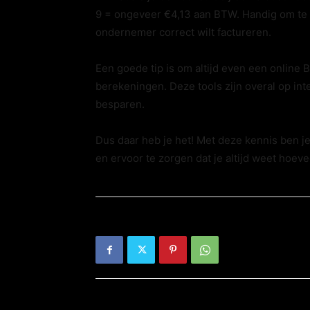
9 = ongeveer €4,13 aan BTW. Handig om te we
ondernemer correct wilt factureren.
Een goede tip is om altijd even een online B
berekeningen. Deze tools zijn overal op int
besparen.
Dus daar heb je het! Met deze kennis ben j
en ervoor te zorgen dat je altijd weet hoeve