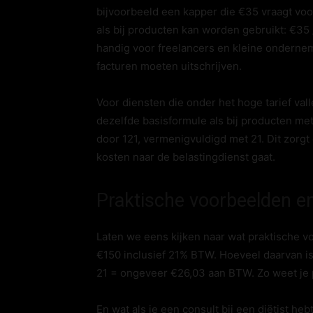
bijvoorbeeld een kapper die €35 vraagt voo
als bij producten kan worden gebruikt: €35 
handig voor freelancers en kleine onderne
facturen moeten uitschrijven.
Voor diensten die onder het hoge tarief vall
dezelfde basisformule als bij producten met
door 121, vermenigvuldigd met 21. Dit zorgt 
kosten naar de belastingdienst gaat.
Praktische voorbeelden en
Laten we eens kijken naar wat praktische v
€150 inclusief 21% BTW. Hoeveel daarvan is 
21 = ongeveer €26,03 aan BTW. Zo weet je p
En wat als je een consult bij een diëtist he