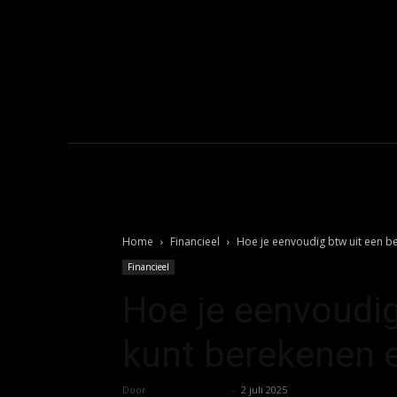
sub_shadow_shadow_
sub_shadow_shadow_
sub_text_color_h="
f_sub_elem_font_s
f_sub_elem_font_wei
sub_elem_padd="e
sub_padd="eyJhb
sub_rest_top="-12"
Home
Financieel
Hoe je eenvoudig btw uit een b
Financieel
Hoe je eenvoudig
kunt berekenen e
Door
Koen Wetering
-
2 juli 2025