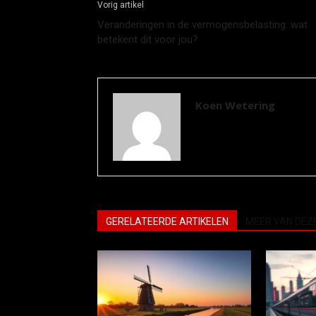
Vorig artikel
Veranderingen in de vermogensbelasting: wat
betekent dit voor jou?
Koen Wetering
GERELATEERDE ARTIKELEN
MEER VAN DEZ