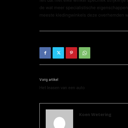
feit dat niet elke winkel specifiek strijkv
de wat meer specialistische eigenschappen 
meeste kledingwinkels deze overhemden w
Vorig artikel
Het leasen van een auto
Koen Wetering