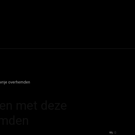
offset_vertical="2" sub_shadow_shadow_offset_horizontal="0"
color="rgba(255,255,255,0.08)" sub_text_color="#ffffff" tds_men
#ffa301" f_sub_elem_font_family="820"
ize="eyJhbGwiOiIxMyIsImxhbmRzY2FwZSI6IjEyIiwicG9ydHJhaXQiOiI
ght="500" sub_first_left="-18"
yJhbGwiOiI1cHggMjBweCIsImxhbmRzY2FwZSI6IjRweCAyMHB4Iiwi
GwiOiIxMnB4IDAiLCJsYW5kc2NhcGUiOiIxMHB4IDAiLCJwb3J0cmFp
 sub_icon_size="12"]
jkvrije overhemden
ken met deze
hemden
2168
0