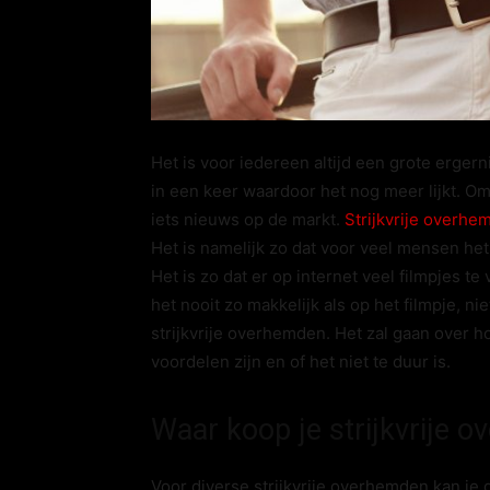
Het is voor iedereen altijd een grote erger
in een keer waardoor het nog meer lijkt. Om
iets nieuws op de markt.
Strijkvrije overhe
Het is namelijk zo dat voor veel mensen het
Het is zo dat er op internet veel filmpjes te 
het nooit zo makkelijk als op het filmpje, 
strijkvrije overhemden. Het zal gaan over h
voordelen zijn en of het niet te duur is.
Waar koop je strijkvrije 
Voor diverse strijkvrije overhemden kan je 