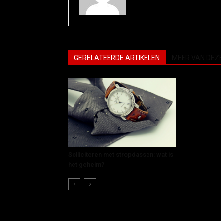
GERELATEERDE ARTIKELEN
MEER VAN DEZ
Solliciteren met stropdassen: wat is
het geheim?