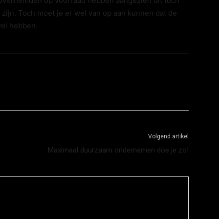
rije overhemden op voorraad hebben aangezien dit toch
zijn. Toch moet je er wel van op aan kunnen dat de
el hebben.
Volgend artikel
Maximaal duurzaam ondernemen doe je zo!