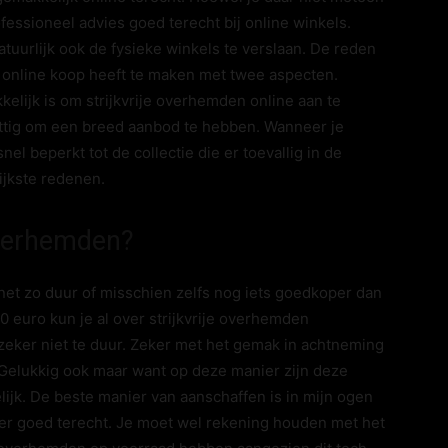
fessioneel advies goed terecht bij online winkels.
urlijk ook de fysieke winkels te verslaan. De reden
d online koop heeft te maken met twee aspecten.
kelijk is om strijkvrije overhemden online aan te
rettig om een breed aanbod te hebben. Wanneer je
el beperkt tot de collectie die er toevallig in de
rijkste redenen.
 overhemden?
g net zo duur of misschien zelfs nog iets goedkoper dan
euro kun je al over strijkvrije overhemden
zeker niet te duur. Zeker met het gemak in achtneming
s. Gelukkig ook maar want op deze manier zijn deze
ijk. De beste manier van aanschaffen is in mijn ogen
ker goed terecht. Je moet wel rekening houden met het