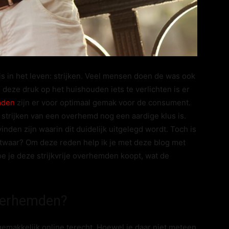
nis in het leven: strijken. Veel mensen doen de was ook
 deze druk op het huishouden iets te verlichten is er
mden
zijn er voor optimaal gemak voor de consument.
 strijken van een overhemd nog een aardige klus is.
vinden zijn waarin dit duidelijk uitgelegd wordt. Toch is
nietwaar? Om deze reden help ik je met deze blog met
oe je deze strijkvrije overhemden koopt, wat de
overhemden?
gemakkelijk online terecht. Hoewel je daar niet meteen