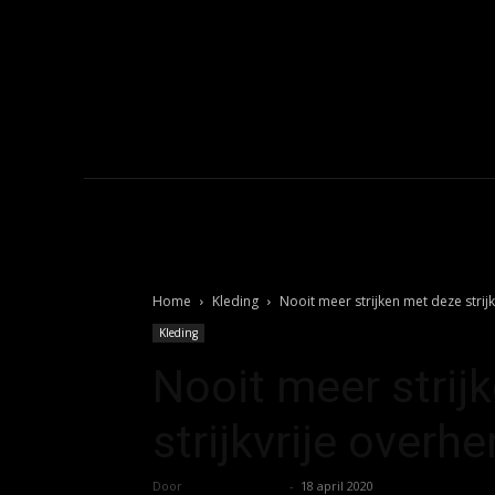
sub_shadow_shadow_
sub_shadow_shadow_
sub_text_color_h="
f_sub_elem_font_s
f_sub_elem_font_wei
sub_elem_padd="e
sub_padd="eyJhb
sub_rest_top="-12"
Home
Kleding
Nooit meer strijken met deze stri
Kleding
Nooit meer strij
strijkvrije over
Door
Koen Wetering
-
18 april 2020